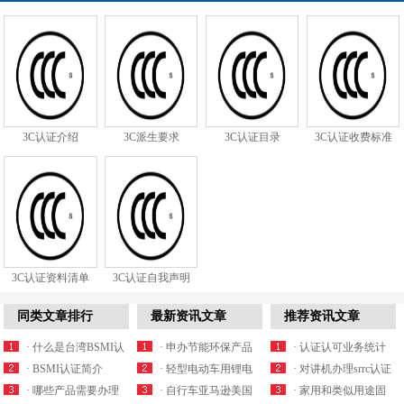
3C认证介绍
3C派生要求
3C认证目录
3C认证收费标准
3C认证资料清单
3C认证自我声明
同类文章排行
最新资讯文章
推荐资讯文章
· 什么是台湾BSMI认
· 申办节能环保产品
· 认证认可业务统计
证？
· BSMI认证简介
证书，从递交资料到
· 轻型电动车用锂电
管理制度
· 对讲机办理srrc认证
· 哪些产品需要办理
拿证要多久？
池美国亚马逊UL
· 自行车亚马逊美国
有什么要求
· 家用和类似用途固