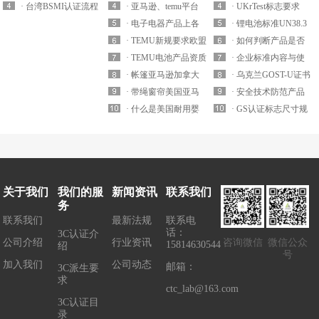
BSMI认证?
· 台湾BSMI认证流程
2271哪些白名单实验
站上架要求上传16
· 亚马逊、temu平台
定式电气装置电器附
· UKrTest标志要求
室可以申请？
CFR 1512和GCC认证
欧洲站强制要求提供
· 电子电器产品上各
件外壳型式试验的检
· 锂电池标准UN38.3
白名单实验室有哪
轻型电动车锂电池EN
跨境平台欧盟CE-
· TEMU新规要求欧盟
测标准
认证第六版更新
· 如何判断产品是否
些？
50604-1认证怎么办
LVD/EMC/RED合规
站带电池产品需提交
· TEMU电池产品资质
需要做SRRC认证?
· 企业标准内容与使
理？
及产品标签怎么设
CE-Battery资质测试要
解读之MSDS-
· 帐篷亚马逊加拿大
用问题
· 乌克兰GOST-U证书
计？
求有哪些？
Battery/UN 38.3/Air
站合规SOR/2024-217
· 带绳窗帘美国亚马
有效期多久？
· 安全技术防范产品
Transport Report周期
哪家实验室可以办
逊/temu合规要求
· 什么是美国耐用婴
办理CCC认证测试标
· GS认证标志尺寸规
多久？
理？
ANSI/WCMA A 100.
童产品CPC认证要求
准
格要求
1-2022怎么办理？周
提供16 CFR 1130注册
期多久？
卡？
关于我们
我们的服
新闻资讯
联系我们
务
联系我们
最新法规
联系电
话：
3C认证介
公司介绍
行业资讯
咨询微信
微信公众
15814630544
绍
号
加入我们
公司动态
邮箱：
3C派生要
求
ctc_lab@163.com
3C认证目
录