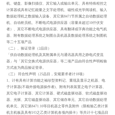
机、键盘、影像扫描仪、其它输入或输出单元、具有特殊程控之
计算器或具有记忆能量之文字处理机、磁性或光学阅读机、输入
数据处理机之数据输入设备、其它第8471节所属之自动数据处理
机、自动柜员机、不断电式电源供应器（容量未超过10仟伏安
者）、其它不断电式电源供应器、具有翻译或字典功能之电气机
器、附有数据处理系统之制图台及机器及数据处理系统之制图机
等二十五项产品
（二）、验证登录（2品目）
「供自动数据处理机及其附属单元与通讯器具用之静电式变流
器」与「其它交换式电源供应器」等二项产品由符合性声明检验
方式改为商品验证登录。
（三） 符合性声明（25品目，安规要求者计18项）
1、计有具有计算功能之袖珍型资料记、重现及显示之机器、电
子计算器(不藉外接电源操作者)、附有列表装置之电子计算器、
其它电子计算器、其它计算器、硬式磁盘驱动器、软式磁盘驱动
器、光驱、其它磁盘驱动器、其它储存单元、其它自动数据处理
机单元、其它第8471.10等目机器之零件及附件（限检验乙类计算
机主机板及具有I/O之乙类计算机各项内插卡）等共计十七项品目