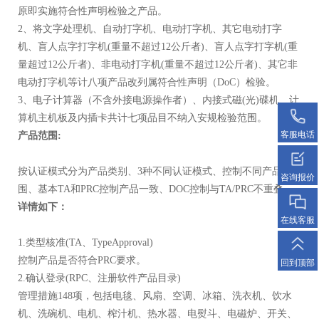
原即实施符合性声明检验之产品。
2、将文字处理机、自动打字机、电动打字机、其它电动打字
机、盲人点字打字机(重量不超过12公斤者)、盲人点字打字机(重
量超过12公斤者)、非电动打字机(重量不超过12公斤者)、其它非
电动打字机等计八项产品改列属符合性声明（DoC）检验。
3、电子计算器（不含外接电源操作者）、内接式磁(光)碟机、计
算机主机板及内插卡共计七项品目不纳入安规检验范围。
客服电话
产品范围:
按认证模式分为产品类别、3种不同认证模式、控制不同产品范
咨询报价
围、基本TA和PRC控制产品一致、DOC控制与TA/PRC不重叠。
详情如下：
在线客服
1.类型核准(TA、TypeApproval)
控制产品是否符合PRC要求。
回到顶部
2.确认登录(RPC、注册软件产品目录)
管理措施148项，包括电毯、风扇、空调、冰箱、洗衣机、饮水
机、洗碗机、电机、榨汁机、热水器、电熨斗、电磁炉、开关、