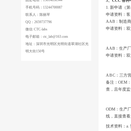
固定电话：15814630544
3、CCC 各
1. 新申请
手机号码：13244700087
申请资料：客
联系人：陈丽琴
A A B：制
QQ：2659737796
申请资料：双
微信: CTC-labs
电子邮箱：ctc_lab@163.com
地址：深圳市光明区光明街道翠湖社区光
A A B：生
明大街150号
申请资料：双
A B C：三
备注：OEM
查，且年度监
ODM：生产
线，直接查看
技术资料：a