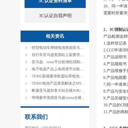
3C认证资料清单
10、同一申
需要时所要求
3C认证自我声明
2、3C强制
相关资讯
产品检测送样
1.送样登记表
· 轻型电动车用锂电池美国亚马逊UL 2271哪些白名单实验室可以申请？
2.CCC申请
· 自行车亚马逊美国站上架要求上传16 CFR 1512和GCC认证白名单实验室有哪些？
3.产品说明书
· 亚马逊、temu平台欧洲站强制要求提供轻型电动车锂电池EN 50604-1认证怎么办理？
4.产品规格书
· 电子电器产品上各跨境平台欧盟CE-LVD/EMC/RED合规及产品标签怎么设计？
5.产品维修手
· TEMU新规要求欧盟站带电池产品需提交CE-Battery资质测试要求有哪些？
6.产品电路
· TEMU电池产品资质解读之MSDS-Battery/UN 38.3/Air Transport Report周期多久？
7.同一申请
· 帐篷亚马逊加拿大站合规SOR/2024-217哪家实验室可以办理？
8.产品与安
· 带绳窗帘美国亚马逊/temu合规要求ANSI/WCMA A 100. 1-2022怎么办理？周期多久？
9.产品关键
10.产品的
11.产品的
联系我们