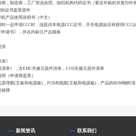
请商，制造商，工厂营业执照、组织机构代码证书（要近年检的并复印件
DM协议书盖章原件
C样机产品使用说明书（中文）
源时一起申请CCC时，须提供本电源CCC证书，开关电源如没有获得CC
认证申请书》，并在内标注产品规格
提供
查表》
料清单》，含EMC关健元器件清单，LVD关健元器件清单
说明（申请商盖章）
气原理图(主板和电源板)，PCB布线图(主板和电源板)，产品的BOM物料清
品铭牌
新闻资讯
联系我们