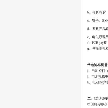
b、样机铭牌
c、安全、EM
d、整机产品
e、电气原理
f、PCB pay 图
g、变压器规
带电池样机需
i、电池资料
j、电池规格
k、电池保护
二、
3C认证
申请时需提供