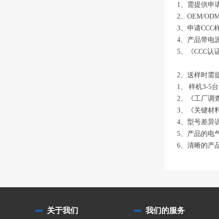
1、需提供申
2、OEM/O
3、申请CC
4、产品带电
5、《CCC
2、送样时需
1、 样机3-5台
2、《工厂调
3、《关键材
4、型号差异
5、产品的电
6、清晰的产
关于我们
我们的服务